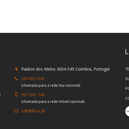
L
Palácio dos Melos 3004-545 Coimbra, Portugal
T
239 821 043
S
(chamada para a rede fixa nacional)
P
a
967 041 744
C
(chamada para a rede móvel nacional)
cdb@fd.uc.pt