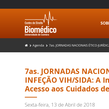
SOB
Agenda
7as. JORNADAS NACIONAIS ÉTICO-JURÍDIC
7as. JORNADAS NACION
INFEÇÃO VIH/SIDA: A I
Acesso aos Cuidados d
Sexta-feira, 13 de Abril de 2018