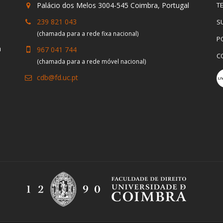
Palácio dos Melos 3004-545 Coimbra, Portugal
T
239 821 043
S
(chamada para a rede fixa nacional)
P
a
967 041 744
C
(chamada para a rede móvel nacional)
cdb@fd.uc.pt